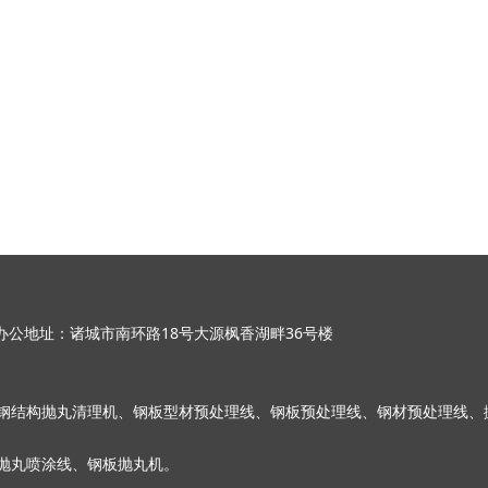
地址：诸城市南环路18号大源枫香湖畔36号楼
型钢结构抛丸清理机、钢板型材预处理线、钢板预处理线、钢材预处理线、
抛丸喷涂线、钢板抛丸机。