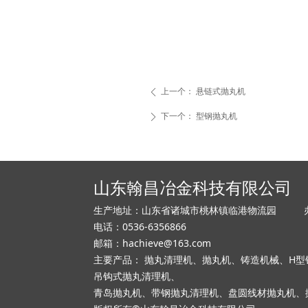
上一个：
悬链式抛丸机
ꄴ
下一个：
型钢抛丸机
ꄲ
山东翰昌冶金科技有限公司
生产地址：山东省诸城市桃林镇临港物流园 办公
电话：0536-6356866
邮箱：hachieve@163.com
主要产品： 抛丸清理机、抛丸机、铸造机械、H
吊钩式抛丸清理机、
青岛抛丸机、带钢抛丸清理机、盘圆线材抛丸机、