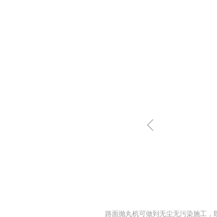
ꁆ
路面抛丸机可做到无尘无污染施工，